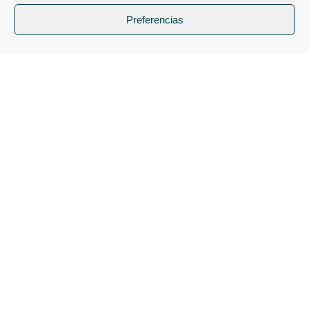
Preferencias
Dirección:
C/ Monreal · 4 bajo
31015 Pamplona · Iruña
Navarra
Teléfono:
670319021
Mail:
info@espaciotraza.com