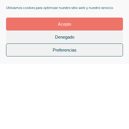
Utilizamos cookies para optimizar nuestro sitio web y nuestro servicio.
Acepto
Denegado
Preferencias
Taller creación embarazadas
Os presentamos una propuesta destinada a mujeres
embarazadas que deseen tener un...
Talleres Artísticos