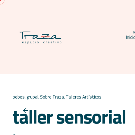
Skip
to
content
Inici
bebes
grupal
Sobre Traza
Talleres Artísticos
taller sensorial